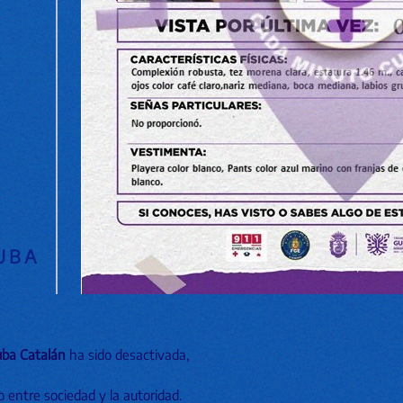
UBA
uba Catalán
ha sido desactivada,
o entre sociedad y la autoridad.