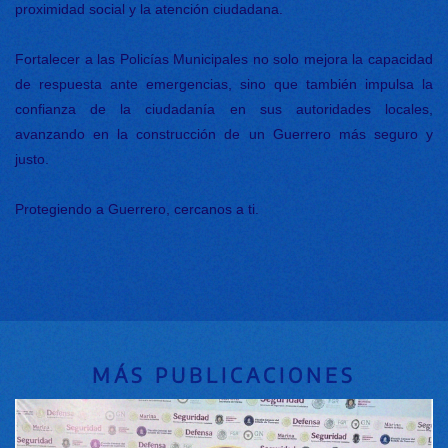
proximidad social y la atención ciudadana.
Fortalecer a las Policías Municipales no solo mejora la capacidad
de respuesta ante emergencias, sino que también impulsa la
confianza de la ciudadanía en sus autoridades locales,
avanzando en la construcción de un Guerrero más seguro y
justo.
Protegiendo a Guerrero, cercanos a ti.
MÁS PUBLICACIONES