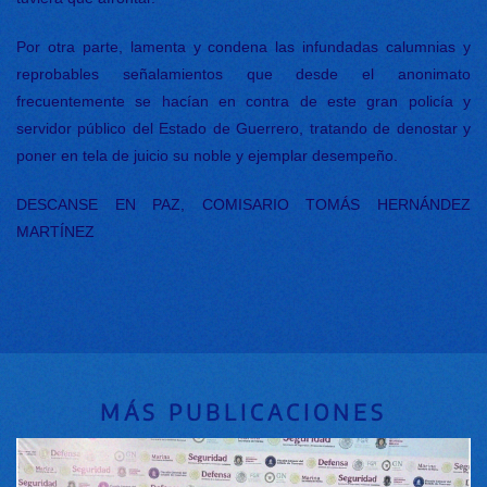
Por otra parte, lamenta y condena las infundadas calumnias y
reprobables señalamientos que desde el anonimato
frecuentemente se hacían en contra de este gran policía y
servidor público del Estado de Guerrero, tratando de denostar y
poner en tela de juicio su noble y ejemplar desempeño.
DESCANSE EN PAZ, COMISARIO TOMÁS HERNÁNDEZ
MARTÍNEZ
MÁS PUBLICACIONES