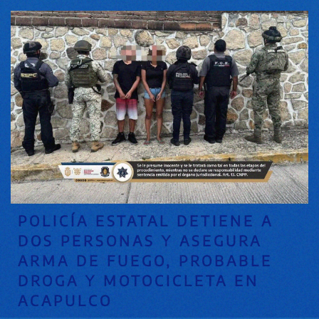
POLICÍA ESTATAL DETIENE A
DOS PERSONAS Y ASEGURA
ARMA DE FUEGO, PROBABLE
DROGA Y MOTOCICLETA EN
ACAPULCO