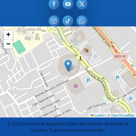
+
−
Leaflet
|
©
OpenStreetMap
© 2025 Secretaría de Seguridad Pública del Gobierno del Estado de
Guerrero. Todos los derechos reservados.