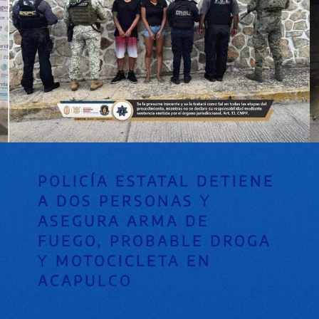
POLICÍA ESTATAL DETIENE
A DOS PERSONAS Y
ASEGURA ARMA DE
FUEGO, PROBABLE DROGA
Y MOTOCICLETA EN
ACAPULCO