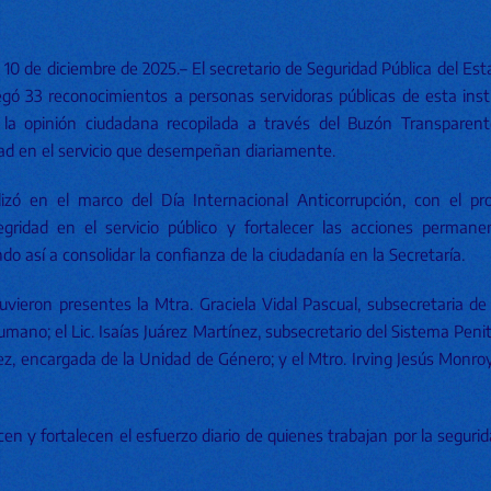
 10 de diciembre de 2025.– El secretario de Seguridad Pública del Est
ó 33 reconocimientos a personas servidoras públicas de esta insti
a la opinión ciudadana recopilada a través del Buzón Transparen
dad en el servicio que desempeñan diariamente.
izó en el marco del Día Internacional Anticorrupción, con el prop
egridad en el servicio público y fortalecer las acciones perma
do así a consolidar la confianza de la ciudadanía en la Secretaría.
vieron presentes la Mtra. Graciela Vidal Pascual, subsecretaria d
mano; el Lic. Isaías Juárez Martínez, subsecretario del Sistema Penit
z, encargada de la Unidad de Género; y el Mtro. Irving Jesús Monroy
n y fortalecen el esfuerzo diario de quienes trabajan por la segurid