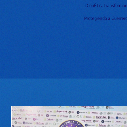
#ConÉticaTransforma
Protegiendo a Guerrero,