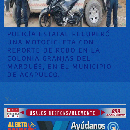
POLICÍA ESTATAL RECUPERÓ
UNA MOTOCICLETA CON
REPORTE DE ROBO EN LA
COLONIA GRANJAS DEL
MARQUÉS, EN EL MUNICIPIO
DE ACAPULCO.