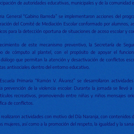
ticipación de autoridades educativas, municipales y de la comunidad e
ria General “Gabino Barreda” se implementaron acciones del progr
gración del Comité de Mediación Escolar conformado por alumnos, as
cos para la detección oportuna de situaciones de acoso escolar y co
ecimiento de este mecanismo preventivo, la Secretaría de Seguri
o de cómputo al plantel, con el propósito de apoyar el funcio
 diálogo que permitan la atención y desactivación de conflictos esc
tas antisociales dentro del entorno educativo.
 Escuela Primaria “Ramón V. Álvarez” se desarrollaron actividade
a prevención de la violencia escolar. Durante la jornada se llevó a
rtículos recreativos, promoviendo entre niñas y niños mensajes ori
fica de conflictos.
realizaron actividades con motivo del Día Naranja, con contenidos di
las mujeres, así como a la promoción del respeto, la igualdad y la san