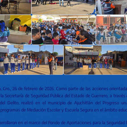
o, Gro., 26 de febrero de 2026. Como parte de las acciones orientad
 la Secretaría de Seguridad Pública del Estado de Guerrero, a través 
del Delito, realizó en el municipio de Ajuchitlán del Progreso u
programas de Mediación Escolar y Escuela Segura en el ámbito educ
rrollaron en el marco del Fondo de Aportaciones para la Seguridad Pú