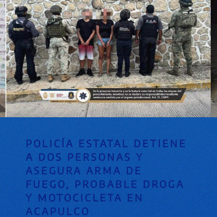
POLICÍA ESTATAL DETIENE
A DOS PERSONAS Y
ASEGURA ARMA DE
FUEGO, PROBABLE DROGA
Y MOTOCICLETA EN
ACAPULCO