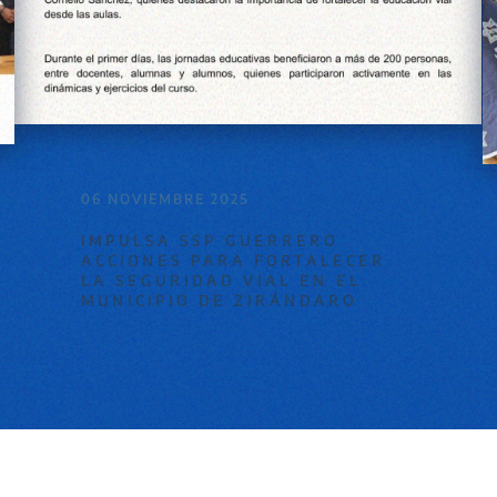
06 NOVIEMBRE 2025
IMPULSA SSP GUERRERO
ACCIONES PARA FORTALECER
LA SEGURIDAD VIAL EN EL
MUNICIPIO DE ZIRÁNDARO
1
…
3
4
5
6
7
8
9
…
118