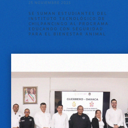
25 NOVIEMBRE 2025
SE SUMAN ESTUDIANTES DEL
INSTITUTO TECNOLÓGICO DE
CHILPANCINGO AL PROGRAMA
EDUCANDO CON SEGURIDAD
PARA EL BIENESTAR ANIMAL