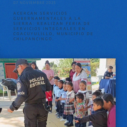
07 NOVIEMBRE 2025
ACERCAN SERVICIOS
GUBERNAMENTALES A LA
SIERRA: REALIZAN FERIA DE
SERVICIOS INTEGRALES EN
COACUYULILLO, MUNICIPIO DE
CHILPANCINGO.