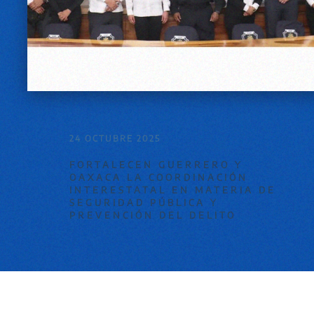
24 OCTUBRE 2025
FORTALECEN GUERRERO Y
OAXACA LA COORDINACIÓN
INTERESTATAL EN MATERIA DE
SEGURIDAD PÚBLICA Y
PREVENCIÓN DEL DELITO