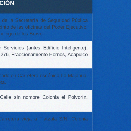
CIÓN
 de la Secretaría de Seguridad Pública
nto de las oficinas del Poder Ejecutivo,
ncingo de los Bravo.
Servicios (antes Edificio Inteligente),
 276, Fraccionamiento Hornos, Acapulco
bicado en Carretera escénica La Majahua,
ta.
 Calle sin nombre Colonia el Polvorín,
Carretera vieja a Tlatzala S/N, Colonia