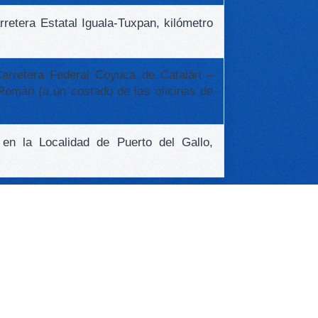
rretera Estatal Iguala-Tuxpan, kilómetro
 Carretera Federal Coyuca de Catalán –
 Román (a un costado de las oficinas de
, en la Localidad de Puerto del Gallo,
ACIONES EL NÚMERO
22#.