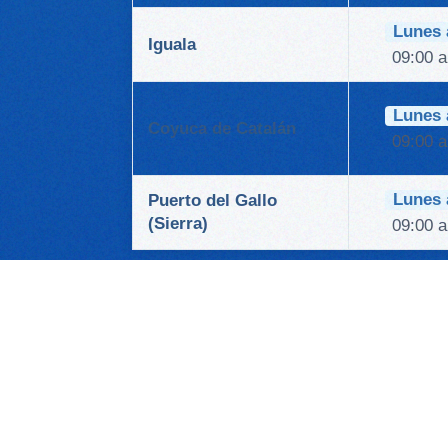
Lunes 
Iguala
09:00 a
Lunes 
Coyuca de Catalán
09:00 a
Lunes 
Puerto del Gallo
(Sierra)
09:00 a
PONEMOS A SU DISP
TELEFÓNICO 747 47 1