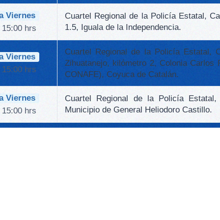
a Viernes
Cuartel Regional de la Policía Estatal, Ca
1.5, Iguala de la Independencia.
 15:00 hrs
Cuartel Regional de la Policía Estatal,
a Viernes
Zihuatanejo, kilómetro 2, Colonia Carlos
 15:00 hrs
CONAFE), Coyuca de Catalán.
a Viernes
Cuartel Regional de la Policía Estatal
Municipio de General Heliodoro Castillo.
 15:00 hrs
OSICIÓN PARA DUDAS O ACLAR
 97 00 EXTENSIONES 9621# Y 97