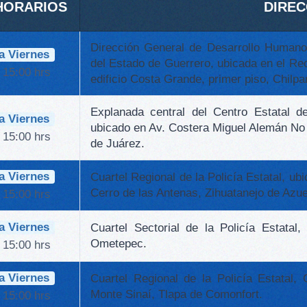
 HORARIOS
DIREC
Dirección General de Desarrollo Humano
a Viernes
del Estado de Guerrero, ubicada en el Reci
 15:00 hrs
edificio Costa Grande, primer piso, Chilpa
Explanada central del Centro Estatal de 
a Viernes
ubicado en Av. Costera Miguel Alemán No
 15:00 hrs
de Juárez.
a Viernes
Cuartel Regional de la Policía Estatal, u
Cerro de las Antenas, Zihuatanejo de Azue
 15:00 hrs
a Viernes
Cuartel Sectorial de la Policía Estatal,
Ometepec.
 15:00 hrs
a Viernes
Cuartel Regional de la Policía Estatal, 
Monte Sinaí, Tlapa de Comonfort.
 15:00 hrs