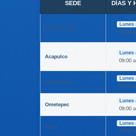
SEDE
DÍAS Y
Lunes 
Chilpancingo
09:00 a
Lunes 
Acapulco
09:00 a
Lunes 
Zihuatanejo
09:00 a
Lunes 
Ometepec
09:00 a
Lunes 
Tlapa
09:00 a