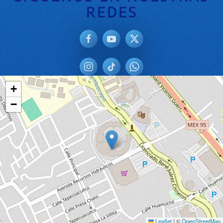
REDES
+
−
Leaflet
|
©
OpenStreetMap