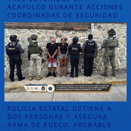
ACAPULCO DURANTE ACCIONES
COORDINADAS DE SEGURIDAD
POLICÍA ESTATAL DETIENE A
DOS PERSONAS Y ASEGURA
ARMA DE FUEGO, PROBABLE