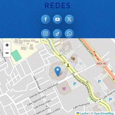
REDES
+
−
Leaflet
|
©
OpenStreetMap