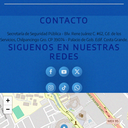
CONTACTO
Secretaría de Seguridad Pública - Blv. Rene Juárez C. #62, Cd. de los
Servicios, Chilpancingo Gro. CP 39074 - Palacio de Gob. Edif. Costa Grande.
SIGUENOS EN NUESTRAS
REDES
+
−