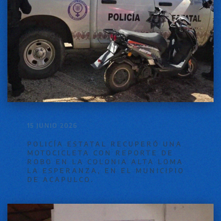
15 JUNIO 2026
POLICÍA ESTATAL RECUPERÓ UNA
MOTOCICLETA CON REPORTE DE
ROBO EN LA COLONIA ALTA LOMA
LA ESPERANZA, EN EL MUNICIPIO
DE ACAPULCO.