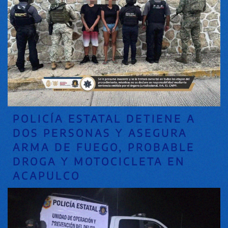
POLICÍA ESTATAL DETIENE A
DOS PERSONAS Y ASEGURA
ARMA DE FUEGO, PROBABLE
DROGA Y MOTOCICLETA EN
ACAPULCO