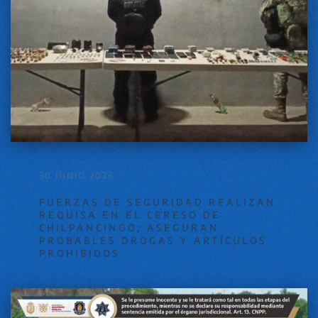
30 JUNIO 2026
FUERZAS DE SEGURIDAD REALIZAN
REQUISA EN EL CERESO DE
CHILPANCINGO; ASEGURAN
PROBABLES DROGAS Y ARTÍCULOS
PROHIBIDOS