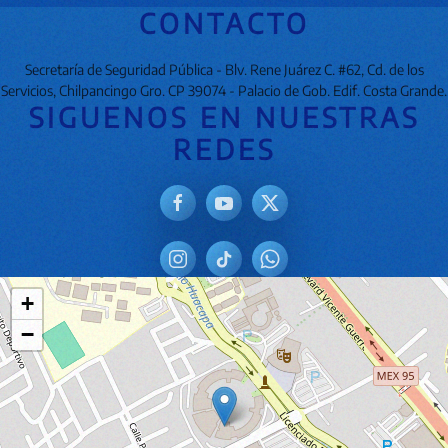
CONTACTO
Secretaría de Seguridad Pública - Blv. Rene Juárez C. #62, Cd. de los
Servicios, Chilpancingo Gro. CP 39074 - Palacio de Gob. Edif. Costa Grande.
SIGUENOS EN NUESTRAS
REDES
+
−