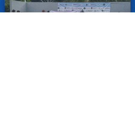
09 JULIO 2026
POLICÍA ESTATAL RECUPERÓ UN
VEHÍCULO CON REPORTE DE ROBO
EN LA COLONIA AGUA DE CORREA,
MUNICIPIO DE ZIHUATANEJO