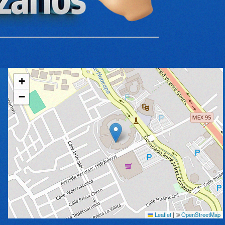
+
−
Leaflet
|
©
OpenStreetMap