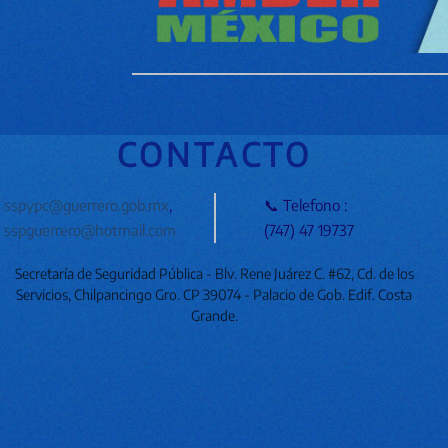
CONTACTO
sspypc@guerrero.gob.mx
,
📞 Telefono :
sspguerrero@hotmail.com
(747) 47 19737
Secretaría de Seguridad Pública - Blv. Rene Juárez C. #62, Cd. de los
Servicios, Chilpancingo Gro. CP 39074 - Palacio de Gob. Edif. Costa
Grande.