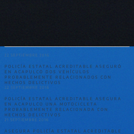
22 SEPTIEMBRE 2016
POLICÍA ESTATAL ACREDITABLE ASEGURÓ
EN ACAPULCO DOS VEHÍCULOS
PROBABLEMENTE RELACIONADOS CON
HECHOS DELICTIVOS
22 SEPTIEMBRE 2016
POLICÍA ESTATAL ACREDITABLE ASEGURA
EN ACAPULCO UNA MOTOCICLETA
PROBABLEMENTE RELACIONADA CON
HECHOS DELICTIVOS
21 SEPTIEMBRE 2016
ASEGURA POLICÍA ESTATAL ACREDITABLE