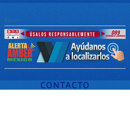
CONTACTO
Secretaría de Seguridad Pública - Blv. Rene Juárez C. #62, Cd. de los
Servicios, Chilpancingo Gro. CP 39074 - Palacio de Gob. Edif. Costa Grande.
SIGUENOS EN NUESTRAS
REDES