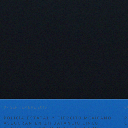
07 SEPTIEMBRE 2016
0
POLICÍA ESTATAL Y EJÉRCITO MEXICANO
P
ASEGURAN EN ZIHUATANEJO CINCO
C