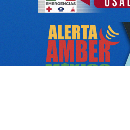
CONTACTO
sspypc@guerrero.gob.mx
,
📞 Telefono :
sspguerrero@hotmail.com
(747) 47 19737