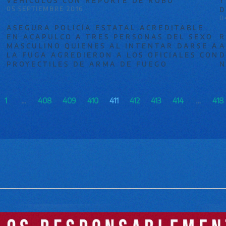
VEHÍCULOS CON REPORTE DE ROBO
Y
05 SEPTIEMBRE 2016
D
0
ASEGURA POLICÍA ESTATAL ACREDITABLE
EN ACAPULCO A TRES PERSONAS DEL SEXO
R
MASCULINO QUIENES AL INTENTAR DARSE A
A
LA FUGA AGREDIERON A LOS OFICIALES CON
D
PROYECTILES DE ARMA DE FUEGO
N
1
…
408
409
410
411
412
413
414
…
418